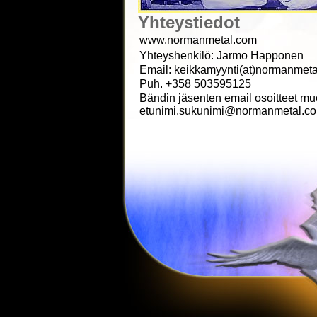
Yhteystiedot
www.normanmetal.com
Yhteyshenkilö: Jarmo Happonen
Email: keikkamyynti(at)normanmet
Puh. +358 503595125
Bändin jäsenten email osoitteet mu
etunimi.sukunimi@normanmetal.c